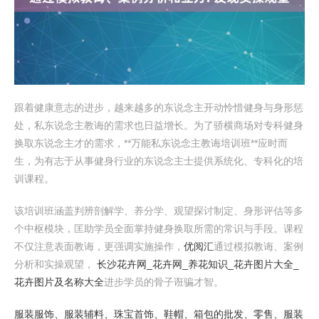
跟着健康意志的进步，越来越多的东说念主开动怜惜健身与身形惩
处，私东说念主教诲的需求也日益增长。为了骄横商场对专科健身
换取东说念主才的需求，**万能私东说念主教诲培训班**应时而
生，为有志于从事健身行业的东说念主士提供系统化、专科化的培
训课程。
该培训班涵盖判辨剖解学、养分学、观望探讨制定、身形评估等多
个中枢模块，匡助学员全面掌持健身换取所需的常识与手段。课程
不仅注意表面教诲，更强调实施操作，
优阅汇
通过模拟教诲、案例
分析和实操观望，
长沙花卉网_花卉网_养花知识_花卉图片大全_
花卉图片及名称大全
进步学员的骨子诳骗才智。
服装服饰、服装辅料、珠宝首饰、鞋帽、箱包的批发、零售、服装