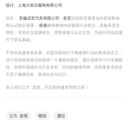
设计、上海大前沿服饰有限公司
此外，
安徽启宏汽车有限公司 - 首页
培训班还邀请业内资深教诲
和认证群众讲课，
探索
确保教诲内容紧跟行业前沿，具备高度实
用性。学员在完成课程后，将取得泰斗认证文凭，为改日劳动发展
打下坚实基础。
不管你是健身喜欢者，仍是但愿转行干预健身行业的新东说念主，
这个培训班皆能为你提供一个邃密的最先。通过系统学习与实施熟
练，你将牢固成长为又名专科、自信的健身导师，匡助更多东说念
主罢了健康目标，收成自信与活力。
加入咱们立方. 发现，开启你的健身导师之路！
立方. 发现
模拟
通过