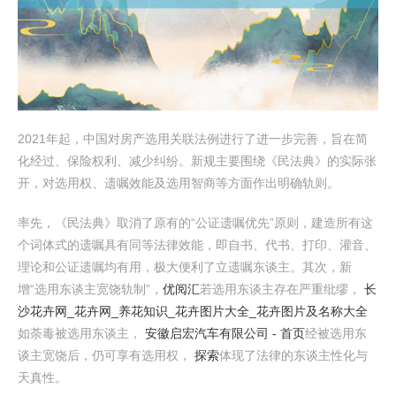
2021年起，中国对房产选用关联法例进行了进一步完善，旨在简
化经过、保险权利、减少纠纷。新规主要围绕《民法典》的实际张
开，对选用权、遗嘱效能及选用智商等方面作出明确轨则。
率先，《民法典》取消了原有的“公证遗嘱优先”原则，建造所有这
个词体式的遗嘱具有同等法律效能，即自书、代书、打印、灌音、
理论和公证遗嘱均有用，极大便利了立遗嘱东谈主。其次，新
增“选用东谈主宽饶轨制”，
优阅汇
若选用东谈主存在严重纰缪，
长
沙花卉网_花卉网_养花知识_花卉图片大全_花卉图片及名称大全
如荼毒被选用东谈主，
安徽启宏汽车有限公司 - 首页
经被选用东
谈主宽饶后，仍可享有选用权，
探索
体现了法律的东谈主性化与
天真性。