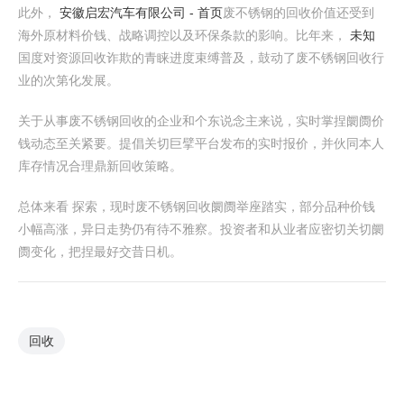
此外，
安徽启宏汽车有限公司 - 首页
废不锈钢的回收价值还受到
海外原材料价钱、战略调控以及环保条款的影响。比年来，
未知
国度对资源回收诈欺的青睐进度束缚普及，鼓动了废不锈钢回收行
业的次第化发展。
关于从事废不锈钢回收的企业和个东说念主来说，实时掌捏阛阓价
钱动态至关紧要。提倡关切巨擘平台发布的实时报价，并伙同本人
库存情况合理鼎新回收策略。
总体来看 探索，现时废不锈钢回收阛阓举座踏实，部分品种价钱
小幅高涨，异日走势仍有待不雅察。投资者和从业者应密切关切阛
阓变化，把捏最好交昔日机。
回收