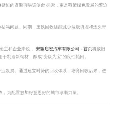
蹙迫的资源再哄骗使命 探索，更是鞭策绿色发展的蹙迫
源枯竭问题。同期，废铁回收还能减少垃圾填埋和湮灭带
说念主和企业来说，
安徽启宏汽车有限公司 - 首页
将废旧
于制造新钢材，酿成“变废为宝”的良性轮回。
行业发展。通过建立时势的回收体系，培育回收后果，进
收，为配置愈加好意思好的城市孝顺力量。