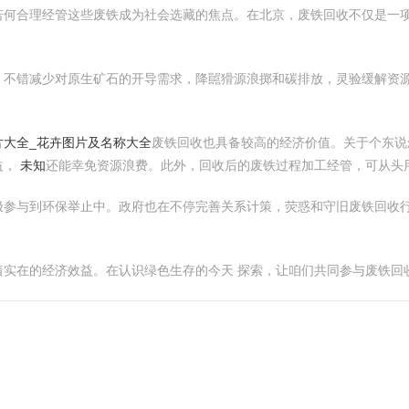
若何合理经管这些废铁成为社会选藏的焦点。在北京，废铁回收不仅是一项
，不错减少对原生矿石的开导需求，降嚚猾源浪掷和碳排放，灵验缓解资
片大全_花卉图片及名称大全
废铁回收也具备较高的经济价值。关于个东
益，
未知
还能幸免资源浪费。此外，回收后的废铁过程加工经管，可从头用
极参与到环保举止中。政府也在不停完善关系计策，荧惑和守旧废铁回收
着实在的经济效益。在认识绿色生存的今天 探索，让咱们共同参与废铁回