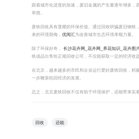
跟着城市化进度的加速，废旧金属的产生量逐年增多，
举措。
废铁回收具有显耀的环保价值。通过回收哄骗废旧钢铁
来的环境期侮，
优阅汇
为改善城市生态环境孝顺力量。
除了环保好奇，
长沙花卉网_花卉网_养花知识_花卉图
铁成品出售给正规回收公司，不仅能获取一定的经济收
在北京，越来越多的市民和企业运行爱好废铁回收，积
一步鞭策轮回经济的发展。
总之，北京废铁回收不仅有助于环境保护，还能带来实
回收
还能