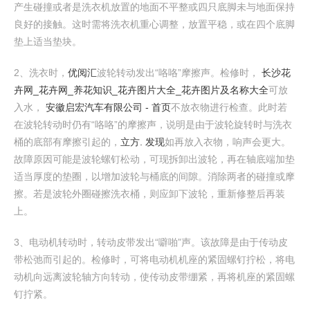
产生碰撞或者是洗衣机放置的地面不平整或四只底脚未与地面保持
良好的接触。这时需将洗衣机重心调整，放置平稳，或在四个底脚
垫上适当垫块。
2、洗衣时，
优阅汇
波轮转动发出“咯咯”摩擦声。检修时，
长沙花
卉网_花卉网_养花知识_花卉图片大全_花卉图片及名称大全
可放
入水，
安徽启宏汽车有限公司 - 首页
不放衣物进行检查。此时若
在波轮转动时仍有“咯咯”的摩擦声，说明是由于波轮旋转时与洗衣
桶的底部有摩擦引起的，
立方. 发现
如再放入衣物，响声会更大。
故障原因可能是波轮螺钉松动，可现拆卸出波轮，再在轴底端加垫
适当厚度的垫圈，以增加波轮与桶底的间隙。消除两者的碰撞或摩
擦。若是波轮外圈碰擦洗衣桶，则应卸下波轮，重新修整后再装
上。
3、电动机转动时，转动皮带发出“噼啪”声。该故障是由于传动皮
带松弛而引起的。检修时，可将电动机机座的紧固螺钉拧松，将电
动机向远离波轮轴方向转动，使传动皮带绷紧，再将机座的紧固螺
钉拧紧。