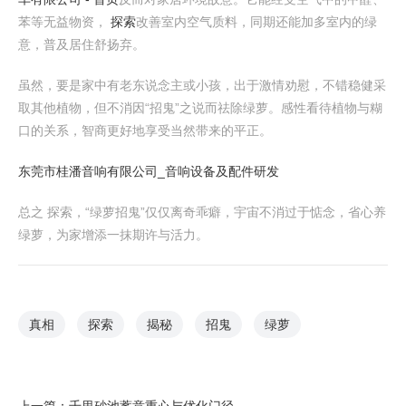
苯等无益物资，
探索
改善室内空气质料，同期还能加多室内的绿
意，普及居住舒扬弃。
虽然，要是家中有老东说念主或小孩，出于激情劝慰，不错稳健采
取其他植物，但不消因“招鬼”之说而祛除绿萝。感性看待植物与糊
口的关系，智商更好地享受当然带来的平正。
东莞市桂潘音响有限公司_音响设备及配件研发
总之 探索，“绿萝招鬼”仅仅离奇乖癖，宇宙不消过于惦念，省心养
绿萝，为家增添一抹期许与活力。
真相
探索
揭秘
招鬼
绿萝