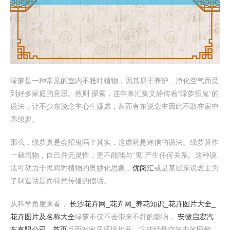
绿萝是一种常见的室内不雅叶植物，因其易于养护、净化空气而受
到好多家庭的意思。然则 探索，连年来汇集文静传着“绿萝招鬼”的
说法，让不少东说念主心生疑虑，甚而有东说念主因此不敢在家中
养绿萝。
那么，绿萝真是会招鬼吗？其实，这虚耗是迷信的说法。绿萝算作
一栽培物，自己并无灵性，更不能能与“鬼”产生任何关系。这种说
法可动力于民间对植物的奥妙化思象，
优阅汇
或是某些东说念主为
了制造话题而特意传播的假话。
从科学角度来看，
长沙花卉网_花卉网_养花知识_花卉图片大全_
花卉图片及名称大全
绿萝不仅不会带来不好的影响，
安徽启宏汽
车有限公司 - 首页
反而对家居环境故意。它能经受空气中的甲醛、