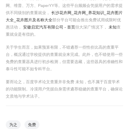
网、维普、万方、PaperYY等。这些平台频频会凭据用户的需求提
供不同级别的查重就业，
长沙花卉网_花卉网_养花知识_花卉图片
大全_花卉图片及名称大全
部分平台可能会推出免费试用或限时优
惠活动，
安徽启宏汽车有限公司 - 首页
但大深广情况下，
未知
查
重就业是有偿的。
关于学生而言，如果预算有限，不错遴荐一些性价比高的查重平
台，概况通过学校提供的查重就业来完成。此外，也不错使用一些
免费的查重器具进行初步检测，但需要选藏，这些器具的准确性和
泰斗性可能不如专科平台。
要而论之，百度学术论文查重并非免费 未知，也不属于百度学术
的功能限制。冷漠用户凭据自身需求遴荐稳健的查重平台，确保论
文质地与学术法子。
为之
免费