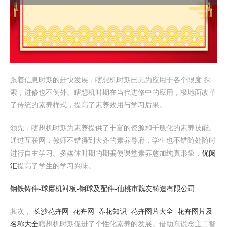
跟着信息时期的赶快发展，瞎想机时期已无为应用于各个限度 探
索，进修也不例外。瞎想机时期在当代进修中的应用，极地面改革
了传统的素养样式，提高了素养效用与学习后果。
领先，瞎想机时期为素养提供了丰富的资源和千般化的素养技能。
通过互联网，教师不错得到大齐的素养尊府，学生也不错随处随时
进行自主学习。多媒体时期的期骗使课堂素养愈加纯真形象，
优阅
汇
提高了学生的学习兴味。
钢铁铸件-球磨机衬板-钢球及配件-仙桃市魏友铸造有限公司
其次，
长沙花卉网_花卉网_养花知识_花卉图片大全_花卉图片及
名称大全
瞎想机时期促进了个性化素养的发展。借助东说念主工智