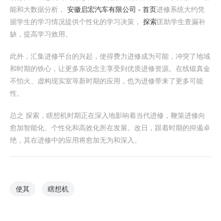
能和大数据分析，
安徽启宏汽车有限公司 - 首页
进修系统大约凭
据学生的学习情况提供个性化的学习决策，
探索
匡助学生查漏补
缺，提高学习效用。
此外，汇集进修平台的兴起，使得费力进修成为可能，冲突了地域
和时期的铁心，让更多东说念主享受到优质进修资源。在线锻真金
不怕火、虚构现实室等新时期的应用，也为进修带来了更多可能
性。
总之 探索，瞎想机时期正在深入地影响着当代进修，鞭策进修向
愈加智能化、个性化和高效化所在发展。改日，跟着时期的抑遏卓
绝，其在进修中的应用将愈加无为和深入。
使其
瞎想机