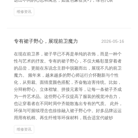
达出不同的心思和寓意，如蓝色象征灵巧，绿色代表
维修资讯
专有裙子野心，展现前卫魔力
2026-05-16
在现在前卫界，裙子早已不再是单纯的衣饰，而是一种个
性与艺术的抒发。专有的裙子野心，不仅大略彰显穿着者
的品尝，更能在东说念主群中脱颖而出，展现不凡的前卫
魔力。 频年来，越来越多的野心师运行介怀翻新与个性
化，从剪裁、面猜度颜色搭配，齐奋勉迫害传统。比如，
分辩称野心、立体褶皱、拼接元素等，让每一条裙子齐成
为一件艺术品。这些野心不仅提高了服装的视觉冲击力，
也让穿着者在不同时局中齐能散逸出专有的气质。 此外，
环保与可握续理念也徐徐融入裙子野心中。好多品牌运运
用用有机棉、再生纤维等环保材料，既合适宜代破钞
维修资讯