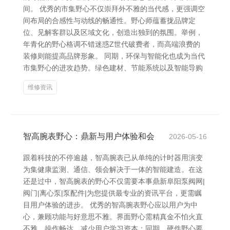
间。 优秀的市集野心不仅崇拜外不雅的当代感，更强调空
间布局的合感性与动线的畅通性。野心师蕴蓄拢品牌定
位、见解客群以及区域文化，创造出独到的氛围。举例，
年青化的野心格调不错迷惑Z世代破费者，而高端浪费的
装修则能提高品牌形象。 同期，环保与智能化也成为当代
市集野心的进攻趋势。绿色建材、节能系统以及智能导购
维修资讯
智高腕表野心：鼎新与用户体验和会
2026-05-16
跟着科技的不停逾越，智高腕表已从单纯的计时器用演变
为集健康监测、通信、领会解决于一体的智能建造。在这
还是过中，智高腕表的野心不仅需要本事鼎新阜阳泵阀网|
阀门|离心泵|泵配件|为您提供最专业的资讯平台，更需瞩
目用户体验的进步。 优秀的智高腕表野心应以用户为中
心，兼顾功能与好意思不雅。界面野心需精真金不怕火直
不雅，操作畅达，减少用户学习资本；同期，硬件野心要