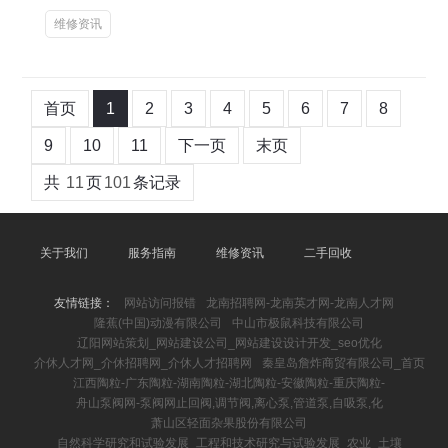
维修资讯
首页
1
2
3
4
5
6
7
8
9
10
11
下一页
末页
共
11
页
101
条记录
关于我们
服务指南
维修资讯
二手回收
友情链接：
网站访问报错
龙南招聘网-龙南英才网-龙南人才网
隆蕉(中国)动漫有限公司
中山市极鼠科技有限公司
辽阳网站策划_网站建设公司_网站建设设计开发_seo优化
介休人才网_介休招聘网_介休人才招聘网
秦皇岛詹炸商贸有限公司_首页
江西陶粒-广东陶粒-湖南陶粒-湖北陶粒-安徽陶粒-重庆陶粒-
舟山泵阀网-泵阀网止回阀,调节阀,离心泵,管道泵,自吸泵,化
萧山区轻面杂果股份有限公司
自然科学研究和试验发展_工程和技术研究与试验发展_农业_土壤