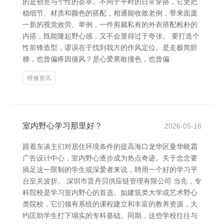
的是创意与个性的荟萃。不同于平时的日常穿搭，它更把
稳细节、材质和颜色的搭配，相通能收敛老例，带来面庞
一新的视觉效劳。举例，一件剪裁私有的外衣搭配检朴的
内搭，既能隆起野心感，又不会显得过于夸张。 要打造个
性前锋造型，谬误在于找到我方的作风定位。是走极简阶
梯，也曾偏疼因循风？是心爱果敢撞色，也曾偏
维修资讯
室内野心学习那里好？
2026-05-16
跟着东谈主们对居住环境条件的提高海口龙华区曼华晓霜
广告设计中心，室内野心逐步成为热点奇迹。关于念念要
插足这一限制的学生或深爱者来说，聘用一个好的学习平
台至关波折。 深圳市晋丹贝供应链管理有限公司 当先，专
科院校是学习室内野心的首选。如建筑类大学或艺术野心
类院校，它们领有系统的课程建立和丰富的教养资源，大
约匡助学生打下塌实的专科基础。同期，这些学校往往与