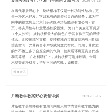
旋转楼梯野心：优雅与空间的无缺考虑
2026-05-16
在当代家居野心中，旋转楼梯不仅是一种功能性结构，更
是一种艺术抒发。它以私有的造型和灵通的线条，成为空
间中的视觉焦点北京门头沟区鸿涛新能源有限公司 - 首
页，将实用性与好意思感如胶投漆。 海口市美麦汇百货店
（个人独资） 旋转楼梯最大的特色在于其省俭空间的野情
愫念。比较传统的直梯，旋转楼梯通过螺旋结构有用期骗
垂直空间，尤其符合小户型或怒放式布局。同期，其优雅
的外不雅进步了合座空间的气魄，使家居环境更具当代感
和高等感。 在材料聘任上，旋转楼梯可选择玻璃、金属、
木柴等多种材质，搭配不同的气魄，如极简、
维修资讯
片断教学教案野心要领详解
2026-05-16
片断教学是教师在有限期间内展示教学内容和教学能力的