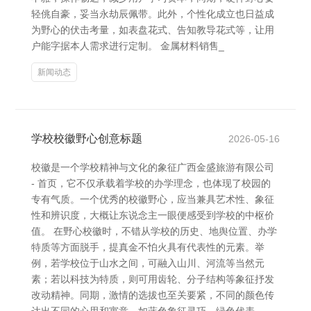
轻佻自豪，妥当永劫辰佩带。此外，个性化成立也日益成
为野心的伏击考量，如表盘花式、告知教导花式等，让用
户能字据本人需求进行定制。 金属材料销售_
新闻动态
学校校徽野心创意标题
2026-05-16
校徽是一个学校精神与文化的象征广西金盛旅游有限公司
- 首页，它不仅承载着学校的办学理念，也体现了校园的
专有气质。一个优秀的校徽野心，应当兼具艺术性、象征
性和辨识度，大概让东说念主一眼便感受到学校的中枢价
值。 在野心校徽时，不错从学校的历史、地舆位置、办学
特质等方面脱手，提真金不怕火具有代表性的元素。举
例，若学校位于山水之间，可融入山川、河流等当然元
素；若以科技为特质，则可用齿轮、分子结构等象征抒发
改动精神。同期，激情的选拔也至关要紧，不同的颜色传