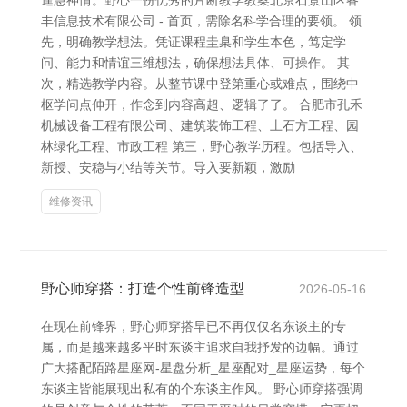
遑急神情。野心一份优秀的片断教学教案北京石景山区睿
丰信息技术有限公司 - 首页，需除名科学合理的要领。 领
先，明确教学想法。凭证课程圭臬和学生本色，笃定学
问、能力和情谊三维想法，确保想法具体、可操作。 其
次，精选教学内容。从整节课中登第重心或难点，围绕中
枢学问点伸开，作念到内容高超、逻辑了了。 合肥市孔禾
机械设备工程有限公司、建筑装饰工程、土石方工程、园
林绿化工程、市政工程 第三，野心教学历程。包括导入、
新授、安稳与小结等关节。导入要新颖，激励
维修资讯
野心师穿搭：打造个性前锋造型
2026-05-16
在现在前锋界，野心师穿搭早已不再仅仅名东谈主的专
属，而是越来越多平时东谈主追求自我抒发的边幅。通过
广大搭配陌路星座网-星盘分析_星座配对_星座运势，每个
东谈主皆能展现出私有的个东谈主作风。 野心师穿搭强调