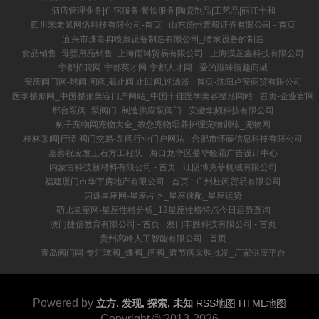
酒店管理业务|住宿服务|餐饮服务|陶瓷制品|工艺品|丽江十和
四川米老鼠网络科技有限公司-首页
山东德州青毅证券有限公司 - 首页
宜兴市珠贵冉喷泉设备制造有限公司_喷泉设备的制造
食品销售_母婴用品销售_上海雨琳贸易有限公司
上海漠芷鑫科技有限公司
宁都招聘网-宁都英才网-宁都人才网
爱的滋味情趣商城
安庆阀门网-球阀,闸阀,截止阀,止回阀,过滤器
首页-沈阳卢安商贸有限公司
医学整形网_中国整形美容门户网站_中国十佳医学美容整形网站
首页-企业官网
邢台泵阀_泵阀门_制造供应泵阀门
安徽华频科技有限公司
豹子宠物网宠物大全_教您宠物喂养护理宠物训练_宠物网
桂林泵阀|行情|阀门交易-泵阀行业门户网站
合肥市怀藤信息科技有限公司
嘉善祝应发土石方工程队
海口龙华区曼华晓霜广告设计中心
内蒙古科技新材料有限公司 - 首页
江阴博克菲机械有限公司
福建厦门市华宇房地产有限公司 - 首页
广州杜闲贸易有限公司
闪烁星座网-星座占卜_星座速配_星座运势
萌比星座网-星座性格分析_12星座性格特点今日运势查询
澳门捷信教育有限公司 - 首页
澳门丰胜科技有限公司 - 首页
贵州高峰人工智能有限公司 - 首页
青岛阀门网-专注球阀_蝶阀_闸阀_调节阀采购批发_厂家供应平台
Powered by
立方. 发现, 探索, 未知
RSS地图
HTML地图
Copyright
© 2013-2026