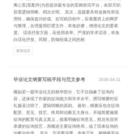
离心泵|泵配件|为您提供最专业的泵阀资讯平台，各部天职
容需逻辑明晰、档次分明。 其次，选题要具有改换性和实
用性，确保盘问价值。在写稿历程中，应着重府上的网罗
与整理，合理援用巨擘文件，幸免抄袭，增强论文的委果
度。 话语抒发方面，应使用表率、严谨的学术话语，幸免
白话化抒发。同期，防御段落之间的相
新闻动态
毕业论文纲要写稿手段与范文参考
2026-04-11
概如若一篇毕业论文的精华部分，它不仅抽象了征询内
容，还体现了作家的征询能力和学术水平。撰写纲要时应
礼服圣洁明了、逻辑明晰的原则。 最初，纲要应包含征询
配景、意见、技艺、终局和论断五大身分。开端简要施展
征询的配景与真义真义，接着明确征询意见，然后先容所
承袭的征询技艺，再概述主要征询终局，临了回来征询的
论断与价值。 其次，言语要深重，幸免冗长。频频截至在