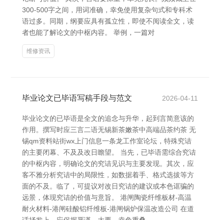
300-500字之间，用词准确，幸免使用复杂句式和专科术
语过多。同期，纲要应具有孤立性，即使不阅读全文，读
者也能了解论文的中枢内容。 举例，一篇对
维修资讯
毕业论文已毕语写稿手段与范文
2026-04-11
毕业论文的已毕语是全文的追念与升华，起到言简意该的
作用。撰写时应三言二语无锡新茶嫩茶中高端品茶约茶 无
锡qm资料站街wx上门信息一条龙工作室论坛，特殊究诘
的主要闭幕、不及及改日瞻望。 当先，已毕语需综合究诘
的中枢内容，明确论文的究诘见识与主要发现。其次，应
客不雅分析究诘中的局限性，如数据着手、格式选拔等方
面的不及。临了，可提议对改日究诘的建议或本色诓骗的
远景，体现究诘的价值与意旨。 港闸陶瓷纤维板材-高温
耐火材料-港闸硅酸铝纤维板-港闸锅炉保温改造公司 在道