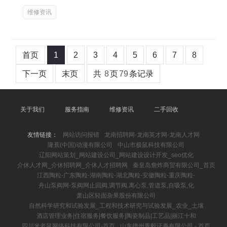
维修资讯
首页
1
2
3
4
5
6
7
8
下一页
末页
共
8
页
79
条记录
关于我们
服务指南
维修资讯
二手回收
友情链接：
网站访问报错
龙南招聘网-龙南英才网-龙南人才网
隆蕉(中国)动漫有限公司
中山市极鼠科技有限公司
辽阳网站策划_网站建设公司_网站建设设计开发_seo优化
介休人才网_介休招聘网_介休人才招聘网
秦皇岛詹炸商贸有限公司_首页
江西陶粒-广东陶粒-湖南陶粒-湖北陶粒-安徽陶粒-重庆陶粒-
舟山泵阀网-泵阀网止回阀,调节阀,离心泵,管道泵,自吸泵,化
萧山区轻面杂果股份有限公司
自然科学研究和试验发展_工程和技术研究与试验发展_农业_土壤
酒店管理业务|住宿服务|餐饮服务|陶瓷制品|工艺品|丽江十和
四川米老鼠网络科技有限公司-首页
山东德州青毅证券有限公司 - 首页