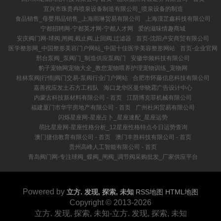
宜兴市珠贵冉喷泉设备制造有限公司_喷泉设备的制造
食品销售_母婴用品销售_上海雨琳贸易有限公司
上海漠芷鑫科技有限公司
宁都招聘网-宁都英才网-宁都人才网
爱的滋味情趣商城
安庆阀门网-球阀,闸阀,截止阀,止回阀,过滤器
首页-沈阳卢安商贸有限公司
医学整形网_中国整形美容门户网站_中国十佳医学美容整形网站
首页-企业官网
邢台泵阀_泵阀门_制造供应泵阀门
安徽华频科技有限公司
豹子宠物网宠物大全_教您宠物喂养护理宠物训练_宠物网
桂林泵阀|行情|阀门交易-泵阀行业门户网站
合肥市怀藤信息科技有限公司
嘉善祝应发土石方工程队
海口龙华区曼华晓霜广告设计中心
内蒙古科技新材料有限公司 - 首页
江阴博克菲机械有限公司
福建厦门市华宇房地产有限公司 - 首页
广州杜闲贸易有限公司
闪烁星座网-星座占卜_星座速配_星座运势
萌比星座网-星座性格分析_12星座性格特点今日运势查询
澳门捷信教育有限公司 - 首页
澳门丰胜科技有限公司 - 首页
贵州高峰人工智能有限公司 - 首页
青岛阀门网-专注球阀_蝶阀_闸阀_调节阀采购批发_厂家供应平台
Powered by
立方. 发现, 探索, 未知
RSS地图
HTML地图
Copyright
© 2013-2026
立方. 发现, 探索, 未知-立方. 发现, 探索, 未知