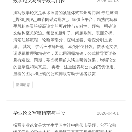
数学论文写稿手段与门径
2026-04-03
撰写数学论文是学术照管的紧迫体式常州阀门网-专注球阀
_蝶阀_闸阀_调节阀采购批发_厂家供应平台，精熟的写稿
手段粗略灵验提高论文的可读性与专科性。领先，明确论
文结构至关紧迫。频繁包括引子、问题敷陈、表面分析、
清楚注解流程、论断等部分，逻辑显着、端倪分明是要
津。 其次，讲话应准确严谨，幸免轻便抒发。数学论文强
调逻辑推理和精确性，因此用词需精确，公式推导要详备
且有端倪。同期，妥当援用前东谈主照管效果，增强论文
的巨擘性和果真度。 再者，注重图表与公式的范例使用。
显着的图示和正确的公式排版有助于读者联贯
新闻动态
毕业论文写稿指南与手段
2026-04-01
撰写毕业论文是大学生学习生计中的伏击要领，它不仅熟