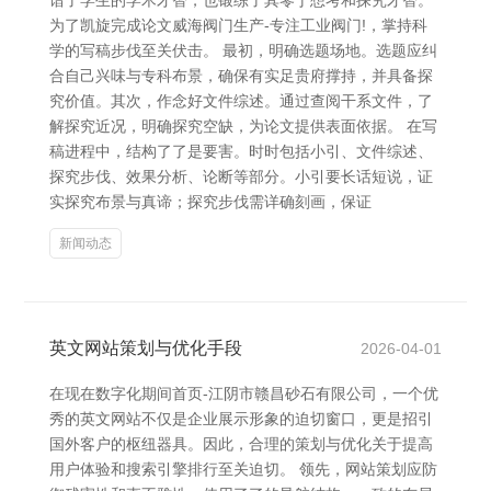
谙了学生的学术才智，也锻练了其零丁想考和探究才智。
为了凯旋完成论文威海阀门生产-专注工业阀门!，掌持科
学的写稿步伐至关伏击。 最初，明确选题场地。选题应纠
合自己兴味与专科布景，确保有实足贵府撑持，并具备探
究价值。其次，作念好文件综述。通过查阅干系文件，了
解探究近况，明确探究空缺，为论文提供表面依据。 在写
稿进程中，结构了了是要害。时时包括小引、文件综述、
探究步伐、效果分析、论断等部分。小引要长话短说，证
实探究布景与真谛；探究步伐需详确刻画，保证
新闻动态
英文网站策划与优化手段
2026-04-01
在现在数字化期间首页-江阴市赣昌砂石有限公司，一个优
秀的英文网站不仅是企业展示形象的迫切窗口，更是招引
国外客户的枢纽器具。因此，合理的策划与优化关于提高
用户体验和搜索引擎排行至关迫切。 领先，网站策划应防