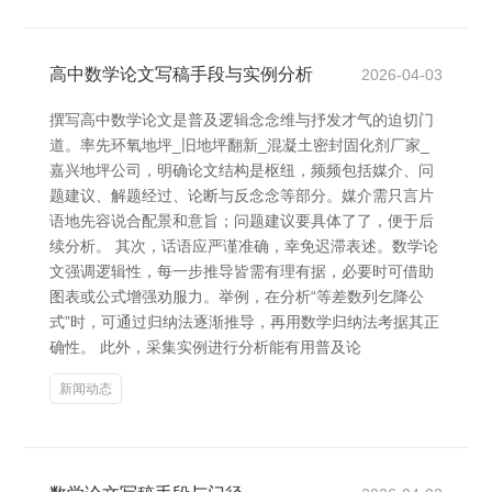
高中数学论文写稿手段与实例分析
2026-04-03
撰写高中数学论文是普及逻辑念念维与抒发才气的迫切门
道。率先环氧地坪_旧地坪翻新_混凝土密封固化剂厂家_
嘉兴地坪公司，明确论文结构是枢纽，频频包括媒介、问
题建议、解题经过、论断与反念念等部分。媒介需只言片
语地先容说合配景和意旨；问题建议要具体了了，便于后
续分析。 其次，话语应严谨准确，幸免迟滞表述。数学论
文强调逻辑性，每一步推导皆需有理有据，必要时可借助
图表或公式增强劝服力。举例，在分析“等差数列乞降公
式”时，可通过归纳法逐渐推导，再用数学归纳法考据其正
确性。 此外，采集实例进行分析能有用普及论
新闻动态