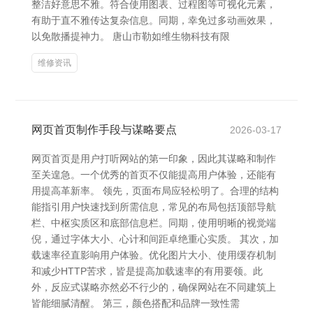
整洁好意思不雅。符合使用图表、过程图等可视化元素，
有助于直不雅传达复杂信息。同期，幸免过多动画效果，
以免散播提神力。 唐山市勒如维生物科技有限
维修资讯
网页首页制作手段与谋略要点
2026-03-17
网页首页是用户打听网站的第一印象，因此其谋略和制作
至关遑急。一个优秀的首页不仅能提高用户体验，还能有
用提高革新率。 领先，页面布局应轻松明了。合理的结构
能指引用户快速找到所需信息，常见的布局包括顶部导航
栏、中枢实质区和底部信息栏。同期，使用明晰的视觉端
倪，通过字体大小、心计和间距卓绝重心实质。 其次，加
载速率径直影响用户体验。优化图片大小、使用缓存机制
和减少HTTP苦求，皆是提高加载速率的有用要领。此
外，反应式谋略亦然必不行少的，确保网站在不同建筑上
皆能细腻清醒。 第三，颜色搭配和品牌一致性需