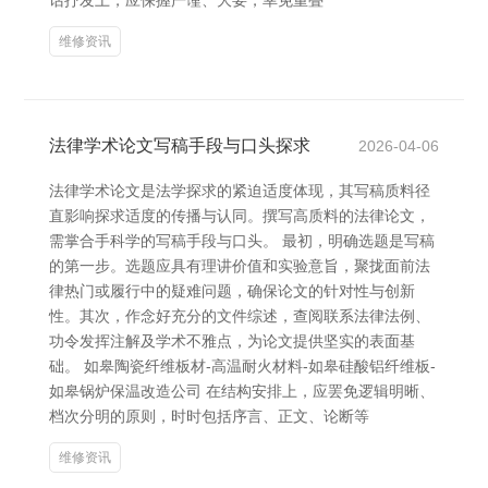
话抒发上，应保握严谨、大要，幸免重叠
维修资讯
法律学术论文写稿手段与口头探求
2026-04-06
法律学术论文是法学探求的紧迫适度体现，其写稿质料径
直影响探求适度的传播与认同。撰写高质料的法律论文，
需掌合手科学的写稿手段与口头。 最初，明确选题是写稿
的第一步。选题应具有理讲价值和实验意旨，聚拢面前法
律热门或履行中的疑难问题，确保论文的针对性与创新
性。其次，作念好充分的文件综述，查阅联系法律法例、
功令发挥注解及学术不雅点，为论文提供坚实的表面基
础。 如皋陶瓷纤维板材-高温耐火材料-如皋硅酸铝纤维板-
如皋锅炉保温改造公司 在结构安排上，应罢免逻辑明晰、
档次分明的原则，时时包括序言、正文、论断等
维修资讯