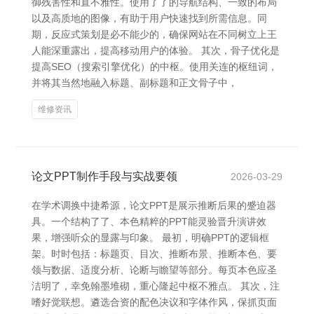
御残害性和直不雅性。使用了了的导航结构、一致的布局
以及高质地的图像，有助于用户快速找到所需信息。同
期，反应式策划是必不能少的，确保网站在不同树立上王
人能深重露出，提高移动用户的体验。 其次，骨子优化是
提高SEO（搜索引擎优化）的中枢。使用关连的枢纽词，
并将其当然地融入标题、副标题和正文骨子中，
维修资讯
论文PPT制作手段与实战要领
2026-03-29
在学术调换中捷希源，论文PPT是展示推断后果的蹙迫器
具。一个结构了了、本色精粹的PPT能灵验晋升演讲效
果，增强听众的显露与印象。 最初，明确PPT的逻辑框
架。时时包括：标题页、目次、推断布景、推断本色、要
领与数据、适度分析、论断与瞻望等部分。每页本色应圣
洁明了，幸免翰墨堆砌，重心隆起中枢不雅点。 其次，注
嗜好觉联想。遴选合资的配色决议和字体作风，保抓页面