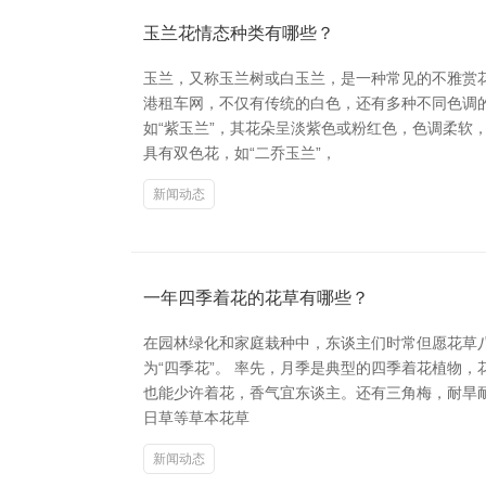
玉兰花情态种类有哪些？
玉兰，又称玉兰树或白玉兰，是一种常见的不雅赏花
港租车网，不仅有传统的白色，还有多种不同色调
如“紫玉兰”，其花朵呈淡紫色或粉红色，色调柔软
具有双色花，如“二乔玉兰”，
新闻动态
一年四季着花的花草有哪些？
在园林绿化和家庭栽种中，东谈主们时常但愿花草八周
为“四季花”。 率先，月季是典型的四季着花植物
也能少许着花，香气宜东谈主。还有三角梅，耐旱耐
日草等草本花草
新闻动态