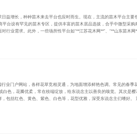
求日益增长，种种苗木来去平台也应时而生。现在，主流的苗木平台主要
大型电商平台设有罕见的苗木专区，提供丰富的苗木居品选拔，合乎中微型采购商和
行业需求。此外，一些场所性平台如“**江苏花木网**”、“**山东苗木网
泵阀行业门户网站，各样花草竞相灵通，为地面增添鲜艳色调。常见的春季
色或白色，花瓣优柔，常在枝端绽放，给东说念主以善良的嗅觉。其次是樱
样，包括红色、黄色、紫色、白色等，花型优雅，深受东说念主们嗜好。 