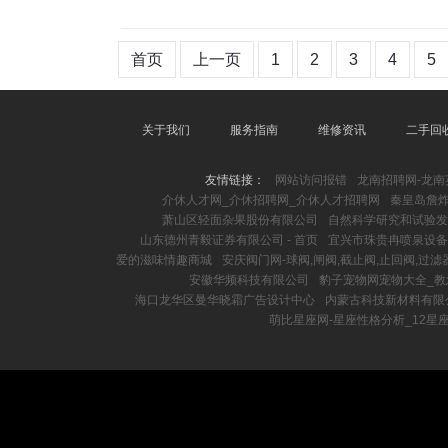
首页
上一页
1
2
3
4
5
关于我们
服务指南
维修资讯
二手回
友情链接：
网站访问报错
龙南招聘网-龙南
介休人才网_介休招聘网_介休人才招聘网
秦皇岛詹
萧山区轻面杂果股份有限公司
自然科学研究和试验发
山东德州青毅证券有限公司 - 首页
宜兴市珠贵冉喷泉设备
爱的滋味情趣商城
安庆阀门网-球阀,闸阀,截止阀,止回阀,过滤
安徽华频科技有限公司
豹子宠物网宠物大全_教
海口龙华区曼华晓霜广告设计中心
内蒙古科技新材料有限公
萌比星座网-星座性格分析_12星