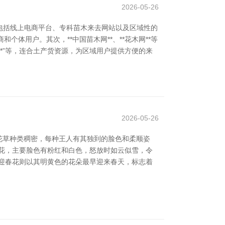
2026-05-26
包括线上电商平台、专科苗木来去网站以及区域性的
个体用户。其次，**中国苗木网**、**花木网**等
**”等，连合土产货资源，为区域用户提供方便的来
2026-05-26
花草种类稠密，每种王人有其独到的脸色和柔顺姿
花，主要脸色有粉红和白色，怒放时如云似雪，令
迎春花则以其明黄色的花朵最早迎来春天，标志着