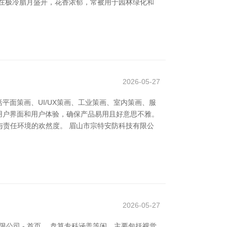
在极冷腊月盛开，花香浓郁，常被用于园林绿化和
2026-05-27
平面策画、UI/UX策画、工业策画、室内策画、服
于用户界面和用户体验，确保产品易用且好意思不雅。
责任环境的欢然度。 眉山市宗特安防科技有限公
2026-05-27
公司 - 首页。 盘算专科涵盖等闲，主要包括视觉