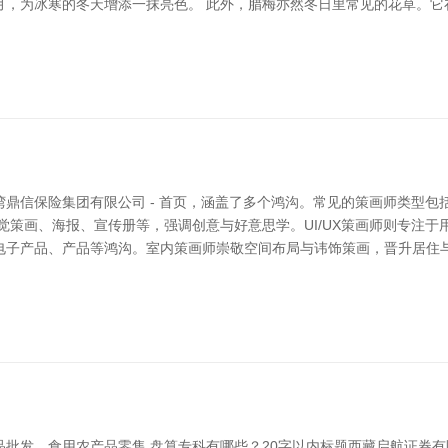
月，为冰寒的冬天增添一抹亮色。 此外，腊梅亦然冬日里常见的花草。它
鼎信保险集团有限公司 - 首页，涵盖了多个鸿沟。常见的策画师类型包括
觉策画、海报、宣传册等，强调创意与好意思学。UI/UX策画师则专注
电子产品、产品等鸿沟。室内策画师崇敬空间布局与讳饰策画，晋升居住与
批发、食用农产品零售 盘算专科有哪些？20字以内标题西藏启航证券有限