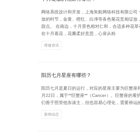
网络系统设计和开发，上海朱航网络科技有限公司
放的时节，金黄、橙红、白净等各色菊花竞相绽放
甜点。 在南边，十月景色相对仁和，合适多种花
在十月着花，花瓣柔好意思，心扉从粉
维修资讯
阳历七月星座有哪些？
阳历七月是夏日的运行，对应的星座主要为巨蟹座和狮
月22日，属于**巨蟹座**（Cancer）。巨
们善于照管他东谈主，但也容易心理化，需要褂讪的生
新闻动态