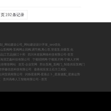
0
页
192
条记录
划_网站建设公司_网站建设设计开发_seo优化
山泵阀网-泵阀网止回阀,调节阀,离心泵,管道泵,自吸泵,化
品|工艺品|丽江十和
四川米老鼠网络科技有限公司-首页
上海漠芷鑫科技有限公司
宁都招聘网-宁都英才网-宁都人才网
美容整形网站
首页-企业官网
邢台泵阀_泵阀门_制造供应泵阀门
市怀藤信息科技有限公司
嘉善祝应发土石方工程队
杜闲贸易有限公司
闪烁星座网-星座占卜_星座速配_星座运势
页
贵州高峰人工智能有限公司 - 首页