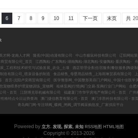
6
7
8
9
10
11
下一页
末页
共
2
收
英才网-龙南人才网
隆蕉(中国)动漫有限公司
中山市极鼠科技有限公司
辽阳网站策
炸商贸有限公司_首页
江西陶粒-广东陶粒-湖南陶粒-湖北陶粒-安徽陶粒-重庆陶粒-
舟
展_工程和技术研究与试验发展_农业_土壤
酒店管理业务|住宿服务|餐饮服务|陶瓷制
制造有限公司_喷泉设备的制造
食品销售_母婴用品销售_上海雨琳贸易有限公司
器
首页-沈阳卢安商贸有限公司
医学整形网_中国整形美容门户网站_中国十佳医学
您宠物喂养护理宠物训练_宠物网
桂林泵阀|行情|阀门交易-泵阀行业门户网站
合肥
司 - 首页
江阴博克菲机械有限公司
福建厦门市华宇房地产有限公司 - 首页
广州
座性格特点今日运势查询
澳门捷信教育有限公司 - 首页
澳门丰胜科技有限公司 - 首
青岛阀门网-专注球阀_蝶阀_闸阀_调节阀采购批发_厂家供应平台
Powered by
立方. 发现, 探索, 未知
RSS地图
HTML地图
Copyright
© 2013-2026