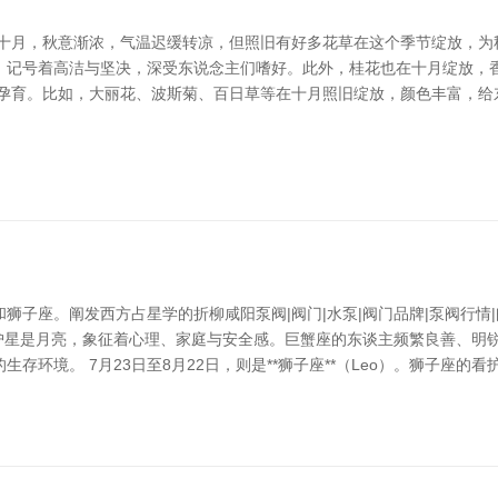
 十月，秋意渐浓，气温迟缓转凉，但照旧有好多花草在这个季节绽放，为
，记号着高洁与坚决，深受东说念主们嗜好。此外，桂花也在十月绽放，香
草孕育。比如，大丽花、波斯菊、百日草等在十月照旧绽放，颜色丰富，给
子座。阐发西方占星学的折柳咸阳泵阀|阀门|水泵|阀门品牌|泵阀行情|
蟹座的看护星是月亮，象征着心理、家庭与安全感。巨蟹座的东谈主频繁良善
存环境。 7月23日至8月22日，则是**狮子座**（Leo）。狮子座