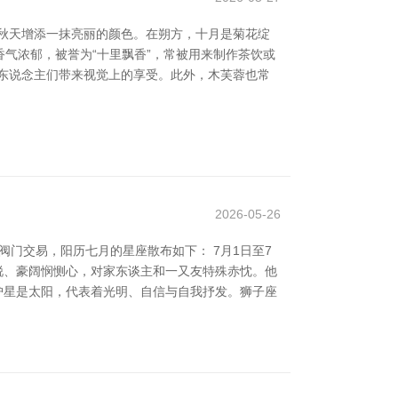
秋天增添一抹亮丽的颜色。在朔方，十月是菊花绽
气浓郁，被誉为“十里飘香”，常被用来制作茶饮或
东说念主们带来视觉上的享受。此外，木芙蓉也常
2026-05-26
阀门交易，阳历七月的星座散布如下： 7月1日至7
、明锐、豪阔悯恻心，对家东谈主和一又友特殊赤忱。他
的看护星是太阳，代表着光明、自信与自我抒发。狮子座