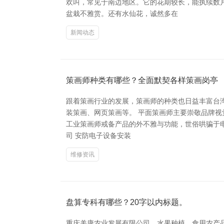
欢叫，常见于南边地区。它的花期较长，能执续数
盆栽不雅赏。还有水仙花，诚然多在
新闻动态
策画师种类有哪些？全面默契各样策画岗亭
跟着策画行业的发展，策画师的种类也日益丰富台湾
装策画、网页策画等。 平面策画师主要崇敬品牌视
工业策画师戒备产品的外不雅与功能，世俗哄骗于
司 安防电子设备安装
维修资讯
盘算专科有哪些？20字以内标题。
重庆羌康农业发展有限公司、水果种植、食用农产品