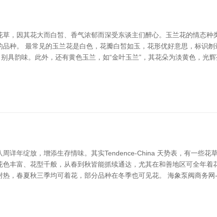
草，因其花大而白皙、香气浓郁而深受东谈主们醉心。玉兰花的情态种类
的品种。 最常见的玉兰花是白色，花瓣白皙如玉，花形优好意思，标识刎
，别具韵味。此外，还有黄色玉兰，如“金叶玉兰”，其花朵为淡黄色，光
详年绽放，增添生存情味。其实Tendence-China 天势表，有一
，花色丰富、花型千般，从春到秋皆能抓续通达，尤其在和善地区可全年
热，春夏秋三季均可着花，部分品种在冬季也可见花。 海象泵阀商务网-