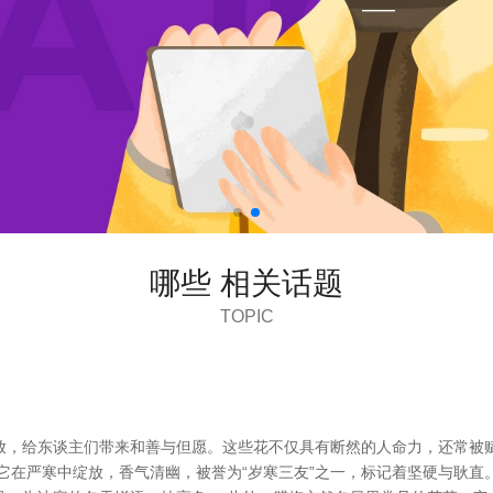
哪些 相关话题
TOPIC
放，给东谈主们带来和善与但愿。这些花不仅具有断然的人命力，还常被赋
它在严寒中绽放，香气清幽，被誉为“岁寒三友”之一，标记着坚硬与耿