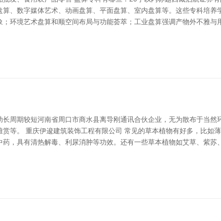
盘算、数字媒体艺术、动画盘算、平面盘算、室内盘算等。这些专科培养
象；环境艺术盘算和顺空间布局与功能荟萃；工业盘算强调产物外不雅与
助长周期较短河南省周口市商水县离导刚通讯合伙企业，无为散布于当然
雅赏等。 重庆伊逡建筑装饰工程有限公司 常见的草本植物有好多，比如
中药，具有清热解毒、利尿消肿等功效。还有一些草本植物如艾草、紫苏