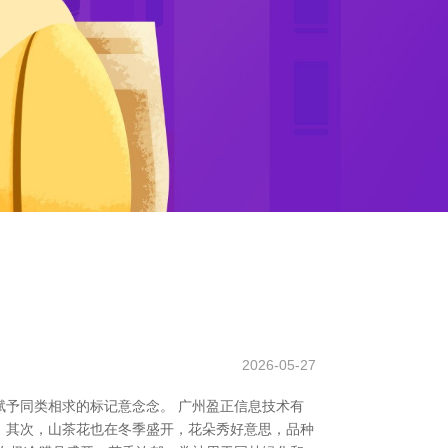
2026-05-27
予同类相求的标记意念念。 广州盈正信息技术有
直。其次，山茶花也在冬季盛开，花朵秀好意思，品种