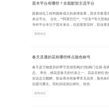
苗木平台有哪些？全面默契主流平台
跟着绿化工程和园林成立的束缚发展，苗木市集需
来去平台。 当先，**阿里巴巴**、**京东**等
专科平台专注于苗木来去，信息更新实时，职业更面对
新闻动态
春天灵通的花有哪些终点脸色称号
春天是万物复苏的季节芜湖泵阀|行情|阀门交易-
态。 率先，桃花是春天的代表之一，花朵呈粉红
东说念主酣醉。郁金香亦然春季常见花草，脸色各
但愿与重生。而杜鹃花则以鲜红、粉色
新闻动态